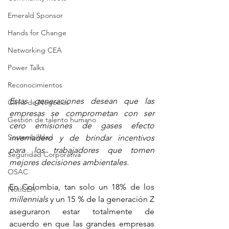
Emerald Sponsor
Hands for Change
Networking CEA
Power Talks
Reconocimientos
Estas generaciones desean que las 
Clima de Negocios
empresas se comprometan con ser 
Gestión de talento humano
cero emisiones de gases efecto 
Sostenibilidad
invernadero y de brindar incentivos 
para los trabajadores que tomen 
Seguridad Corporativa
mejores decisiones ambientales.
OSAC
En Colombia, tan solo un 18% de los 
NotiCEA
millennials
 y un 15 % de la generación Z 
aseguraron estar totalmente de 
acuerdo en que las grandes empresas 