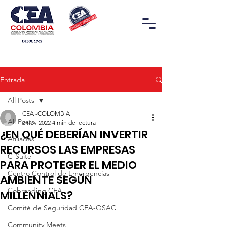
Entrada
All Posts
CEA -COLOMBIA
All Posts
2 nov 2022
4 min de lectura
¿EN QUÉ DEBERÍAN INVERTIR
Afiliados
RECURSOS LAS EMPRESAS
C-Suite
PARA PROTEGER EL MEDIO
Centro Control de Emergencias
AMBIENTE SEGÚN
Cobranding CEA
MILLENNIALS?
Comité de Seguridad CEA-OSAC
Community Meets