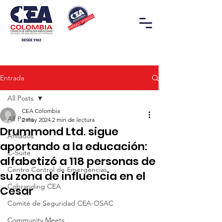
Entrada
All Posts
CEA Colombia
All Posts
2 may 2024
2 min de lectura
Drummond Ltd. sigue
Afiliados
aportando a la educación:
C-Suite
alfabetizó a 118 personas de
Centro Control de Emergencias
su zona de influencia en el
Cobranding CEA
Cesar
Comité de Seguridad CEA-OSAC
Community Meets