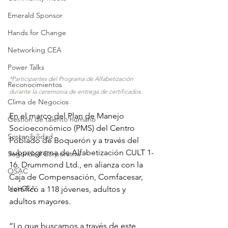
Emerald Sponsor
Hands for Change
Networking CEA
Power Talks
*Participantes del Programa de Alfabetización 
Reconocimientos
durante la ceremonia de entrega de certificados.
Clima de Negocios
En el marco del Plan de Manejo 
Gestión de talento humano
Socioeconómico (PMS) del Centro 
Sostenibilidad
Poblado de Boquerón y a través del 
subprograma de Alfabetización CULT 1-
Seguridad Corporativa
16, Drummond Ltd., en alianza con la 
OSAC
Caja de Compensación, Comfacesar, 
NotiCEA
certificó a 118 jóvenes, adultos y 
adultos mayores.
“Lo que buscamos a través de este 