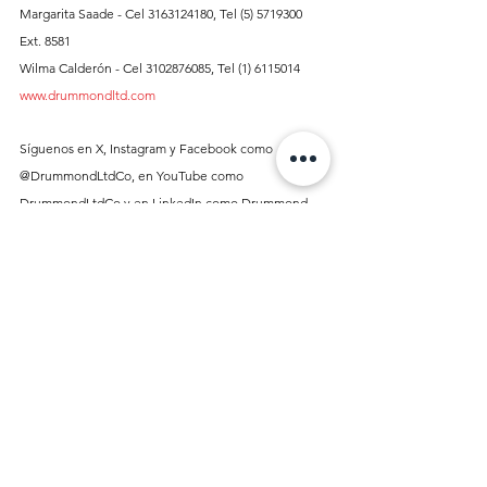
Margarita Saade - Cel 3163124180, Tel (5) 5719300 
Ext. 8581
Wilma Calderón - Cel 3102876085, Tel (1) 6115014
www.drummondltd.com
Síguenos en X, Instagram y Facebook como 
@DrummondLtdCo, en YouTube como 
DrummondLtdCo y en LinkedIn como Drummond 
Ltd.
*Para inquietudes, quejas y reclamos contáctenos 
en: 
https://drummond.boreal-
is.com/portal/drummond
sostenibilidad
drummond
Afiliados
Sostenibilidad