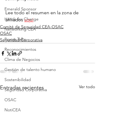
Emerald Sponsor
Lee todo el resumen en la zona de 
Hands for Change
afiliados 
aquí
Comité de Seguridad CEA-OSAC
Networking CEA
OSAC
Power Talks
Seguridad Corporativa
Reconocimientos
Clima de Negocios
Gestión de talento humano
Sostenibilidad
Ver todo
Entradas recientes
Seguridad Corporativa
OSAC
NotiCEA