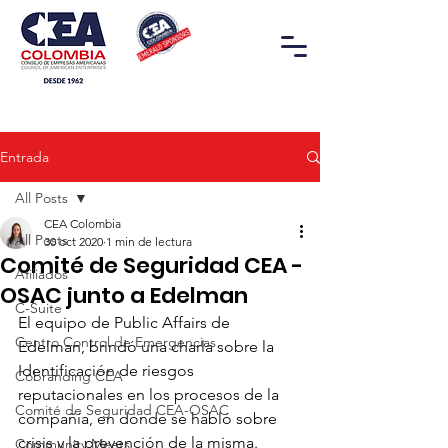
Entrada
All Posts
CEA Colombia
All Posts
30 oct 2020
1 min de lectura
Comité de Seguridad CEA -
Afiliados
OSAC junto a Edelman
C-Suite
El equipo de Public Affairs de 
Centro Control de Emergencias
Edelman, brindó una charla sobre la 
Identificación de riesgos 
Cobranding CEA
reputacionales en los procesos de la 
Comité de Seguridad CEA-OSAC
compañía, en donde se habló sobre 
crisis y la prevención de la misma.
Community Meets