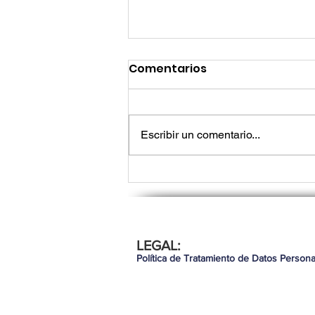
Comentarios
Escribir un comentario...
Lo que los líderes de tec
LEGAL:
necesitan saber para seg
Política de Tratamiento de Datos Persona
demostrando valor en 20