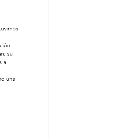
Corporativa
tuvimos 
ción 
ra su 
s a 
mo una 