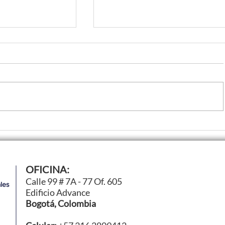
nología
Ford Racing avanza en l
OFICINA:
uir
para su regreso a los Hi
Calle 99 # 7A - 77 Of. 605
les
26
Mans
Edificio Advance
Bogotá, Colombia