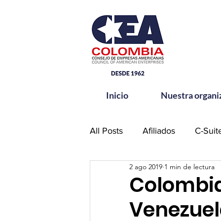
Inicio
Nuestra organi
All Posts
Afiliados
C-Suit
2 ago 2019
1 min de lectura
Comité de Seguridad CEA-
Colombia
Venezuela
Hands for Change
Netw