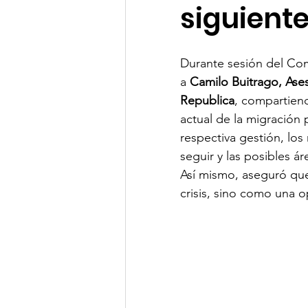
siguiente
Clima de Negocios
Gest
Durante sesión del Com
a 
Camilo Buitrago, Ases
OSAC
NotiCEA
Republica
, compartiend
actual de la migración
respectiva gestión, los
seguir y las posibles á
Así mismo, aseguró qu
crisis, sino como una o