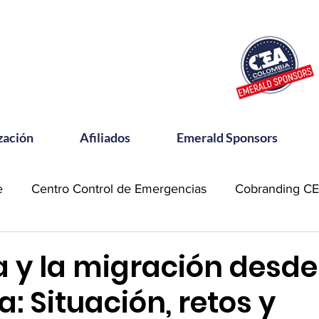
zación
Afiliados
Emerald Sponsors
e
Centro Control de Emergencias
Cobranding C
OSAC
Community Meets
Emerald Sponsor
 y la migración desde
: Situación, retos y
orking CEA
Power Talks
Reconocimientos