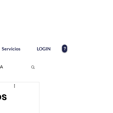
?
Servicios
LOGIN
EA
os