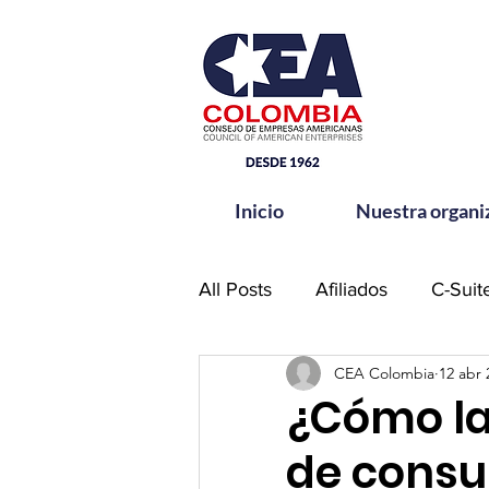
Inicio
Nuestra organi
All Posts
Afiliados
C-Suit
CEA Colombia
12 abr 
Comité de Seguridad CEA-
¿Cómo la
de consu
Hands for Change
Netw