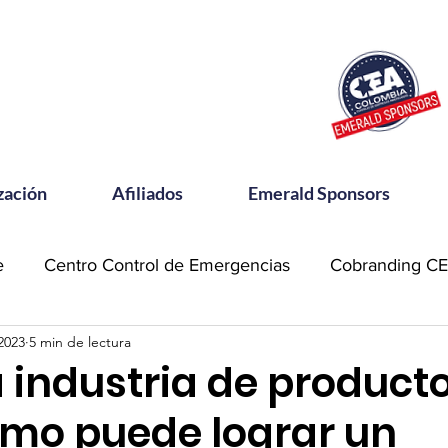
zación
Afiliados
Emerald Sponsors
e
Centro Control de Emergencias
Cobranding C
2023
5 min de lectura
OSAC
Community Meets
Emerald Sponsor
 industria de product
mo puede lograr un
orking CEA
Power Talks
Reconocimientos