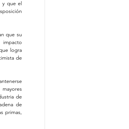
y que el 
posición 
n que su 
 impacto 
ue logra 
imista de 
antenerse 
 mayores 
ustria de 
adena de 
s primas, 