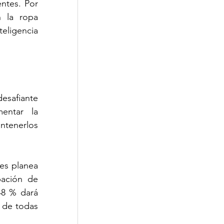
ntes. Por 
 la ropa 
ligencia 
esafiante 
entar la 
ntenerlos 
es planea 
ación de 
8 % dará 
 de todas 