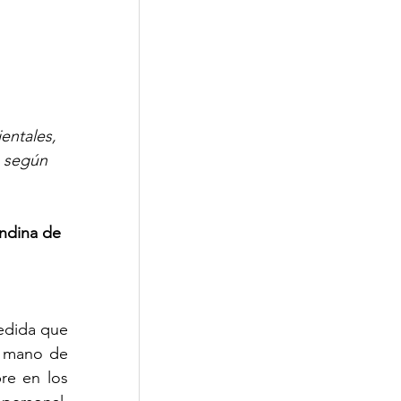
entales, 
, según 
ndina de 
edida que 
 mano de 
re en los 