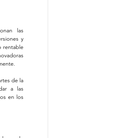
nan las 
siones y 
 rentable 
novadoras 
mente.
tes de la 
ar a las 
s en los 