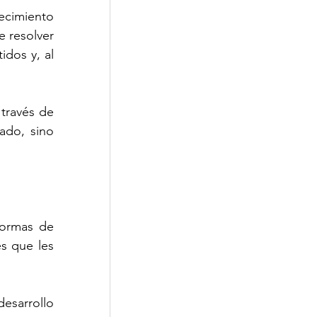
cimiento 
 resolver 
dos y, al 
ravés de 
do, sino 
ormas de 
s que les 
esarrollo 