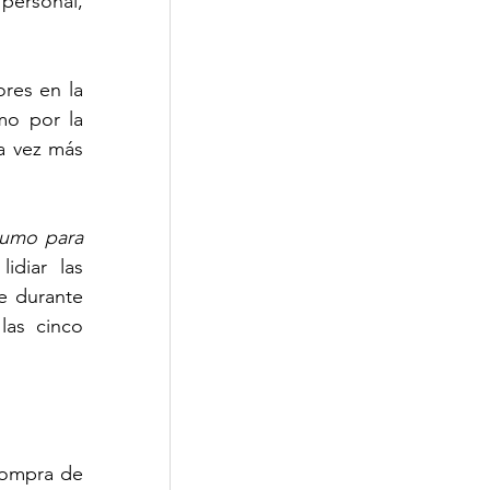
personal, 
res en la 
o por la 
a vez más 
umo para 
diar las 
 durante 
as cinco 
compra de 