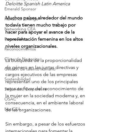
Deloitte Spanish Latin America 
Emerald Sponsor
Muchos países alrededor del mundo 
Hands for Change
todavía tienen mucho trabajo por 
Networking CEA
hacer para apoyar el avance de la 
Power Talks
representación femenina en los altos 
niveles organizacionales. 
Reconocimientos
Clima de Negocios
La búsqueda de la proporcionalidad 
de género en las juntas directivas y 
Gestión de talento humano
cargos ejecutivos de las empresas 
Sostenibilidad
representan uno de los principales 
retos en favor del reconocimiento de 
Seguridad Corporativa
la mujer en la sociedad moderna y, en 
OSAC
consecuencia, en el ambiente laboral 
NotiCEA
de las organizaciones. 
Sin embargo, a pesar de los esfuerzos 
internacionales para fomentar la 