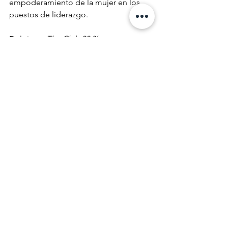
empoderamiento de la mujer en los 
puestos de liderazgo. 
Deloitte y 
The Club 30 %
, como 
organizaciones que abogan por 
impulsar la representación femenina 
en todos los niveles organizacionales, 
procuran a través de la difusión de esta 
información generar en la comunidad 
empresarial acciones que fomenten la 
reducción significativa de la brecha de 
género en los directorios corporativos 
y puestos de liderazgo. Todos 
tenemos un papel que desempeñar 
para hacer de la diversidad una 
prioridad. 
Puede consultar el informe completo 
“Mujeres en los Consejos de 