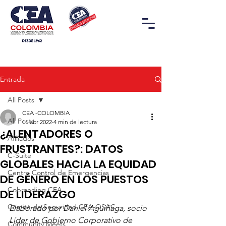
Entrada
All Posts
CEA -COLOMBIA
All Posts
11 abr 2022
4 min de lectura
¿ALENTADORES O
Afiliados
FRUSTRANTES?: DATOS
C-Suite
GLOBALES HACIA LA EQUIDAD
Centro Control de Emergencias
DE GÉNERO EN LOS PUESTOS
Cobranding CEA
DE LIDERAZGO
Comité de Seguridad CEA-OSAC
Elaborado por Daniel Aguiñaga, socio 
Líder de Gobierno Corporativo de 
Community Meets